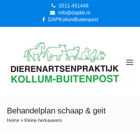
0511-451449
info@dapkb.nl
DAPKollumBuitenpost
Behandelplan schaap & geit
Home
»
Kleine herkauwers